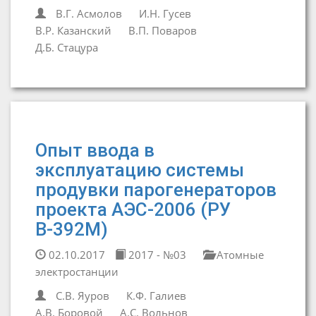
В.Г. Асмолов
И.Н. Гусев
В.Р. Казанский
В.П. Поваров
Д.Б. Стацура
Опыт ввода в
эксплуатацию системы
продувки парогенераторов
проекта АЭС-2006 (РУ
В-392М)
02.10.2017
2017 - №03
Атомные
электростанции
С.В. Яуров
К.Ф. Галиев
А.В. Боровой
А.С. Вольнов