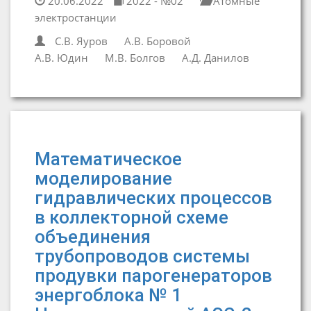
20.06.2022
2022 - №02
Атомные
электростанции
С.В. Яуров
А.В. Боровой
А.В. Юдин
М.В. Болгов
А.Д. Данилов
Математическое
моделирование
гидравлических процессов
в коллекторной схеме
объединения
трубопроводов системы
продувки парогенераторов
энергоблока № 1