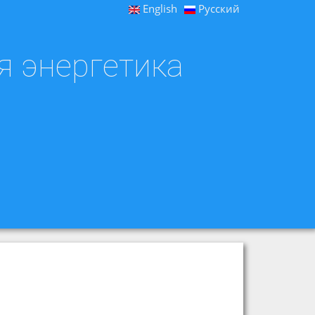
English
Русский
я энергетика