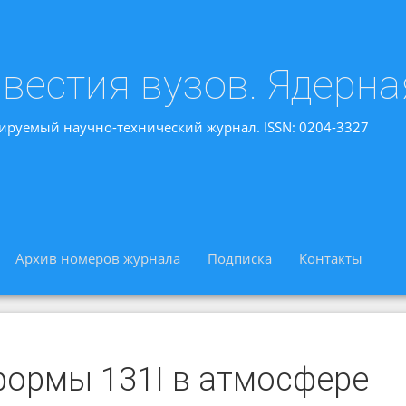
вестия вузов. Ядерна
ируемый научно-технический журнал. ISSN: 0204-3327
Архив номеров журнала
Подписка
Контакты
формы 131I в атмосфере