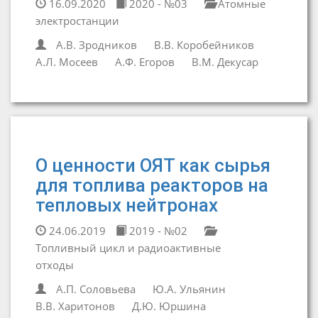
16.09.2020
2020 - №03
Атомные
электростанции
А.В. Зродников
В.В. Коробейников
А.Л. Мосеев
А.Ф. Егоров
В.М. Декусар
О ценности ОЯТ как сырья
для топлива реакторов на
тепловых нейтронах
24.06.2019
2019 - №02
Топливный цикл и радиоактивные
отходы
А.П. Соловьева
Ю.А. Ульянин
В.В. Харитонов
Д.Ю. Юршина