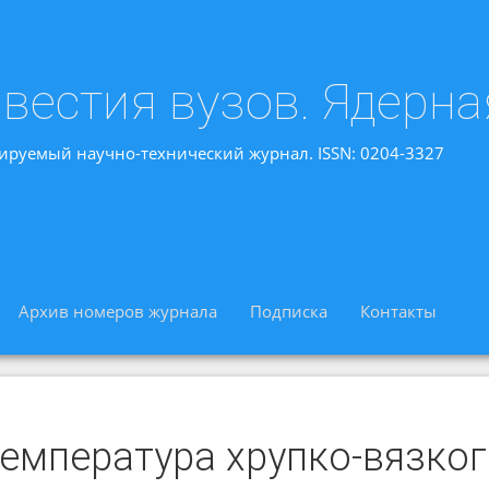
вестия вузов. Ядерна
ируемый научно-технический журнал. ISSN: 0204-3327
Архив номеров журнала
Подписка
Контакты
температура хрупко-вязког