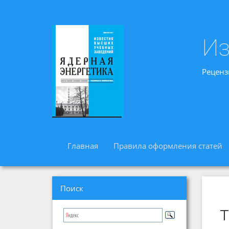
Из
Реценз
Главная
Правила оформления статей
Поиск