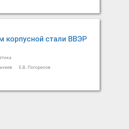
м корпусной стали ВВЭР
етика
Михеев
Е.В. Погорелов