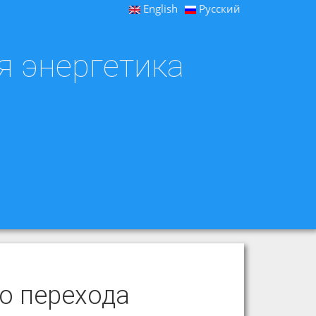
English
Русский
я энергетика
о перехода