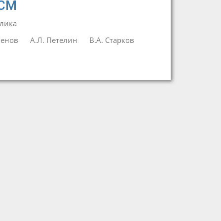
 СМ
лика
менов
А.Л. Петелин
В.А. Старков