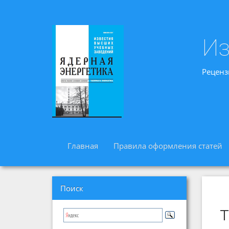
Из
Реценз
Главная
Правила оформления статей
Поиск