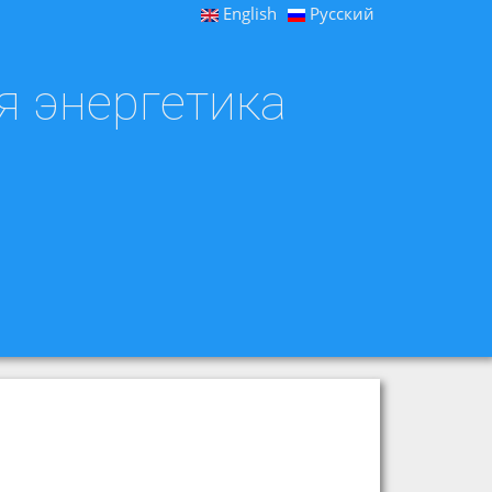
English
Русский
я энергетика