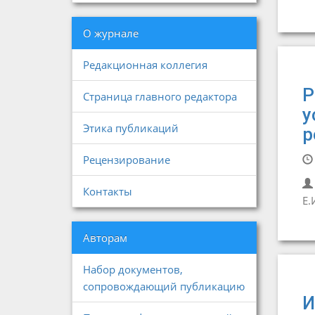
О журнале
Редакционная коллегия
Р
Страница главного редактора
у
Этика публикаций
р
Рецензирование
Контакты
Е.
Авторам
Набор документов,
сопровождающий публикацию
И