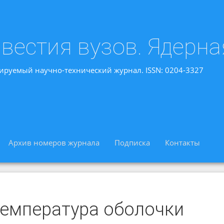
вестия вузов. Ядерна
ируемый научно-технический журнал. ISSN: 0204-3327
Архив номеров журнала
Подписка
Контакты
температура оболочки