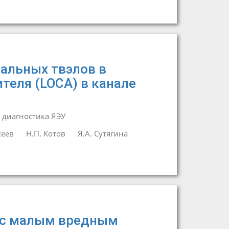
альных твэлов в
теля (LOCA) в канале
 диагностика ЯЭУ
сеев
Н.П. Котов
Я.А. Сутягина
 с малым вредным