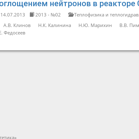
оглощением нейтронов в реакторе
14.07.2013
2013 - №02
Теплофизика и теплогидрав
А.В. Клинов
Н.К. Калинина
Н.Ю. Марихин
В.В. Пи
Е. Федосеев
гетика»