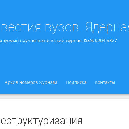
вестия вузов. Ядерна
ируемый научно-технический журнал. ISSN: 0204-3327
Архив номеров журнала
Подписка
Контакты
реструктуризация