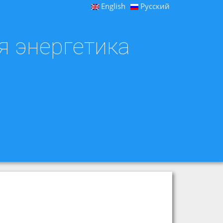
English
Русский
я энергетика