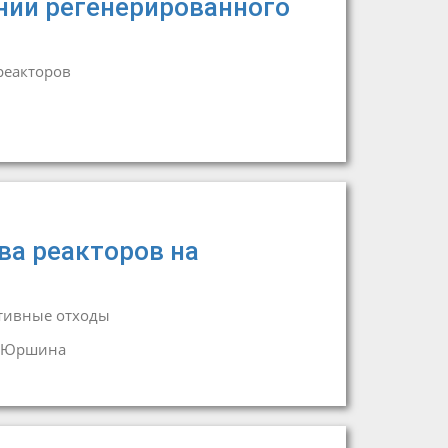
нии регенерированного
реакторов
ва реакторов на
тивные отходы
 Юршина