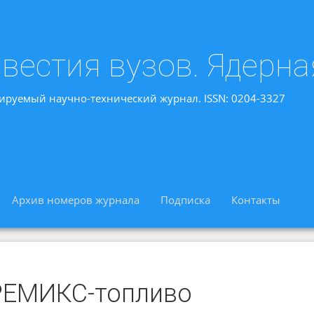
вестия вузов. Ядерна
ируемый научно-технический журнал. ISSN: 0204-3327
Архив номеров журнала
Подписка
Контакты
РЕМИКС-топливо