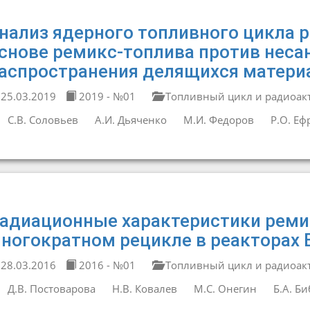
нализ ядерного топливного цикла 
снове ремикс-топлива против нес
аспространения делящихся матери
25.03.2019
2019 - №01
Топливный цикл и радиоак
С.В. Соловьев
А.И. Дьяченко
М.И. Федоров
Р.О. Еф
адиационные характеристики реми
ногократном рецикле в реакторах 
28.03.2016
2016 - №01
Топливный цикл и радиоак
Д.В. Постоварова
Н.В. Ковалев
М.С. Онегин
Б.А. Б