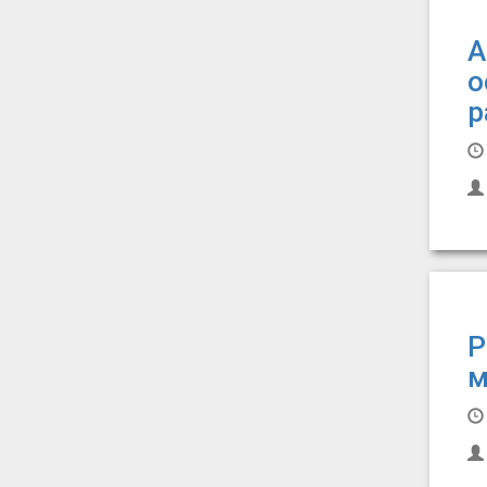
А
о
р
Р
м