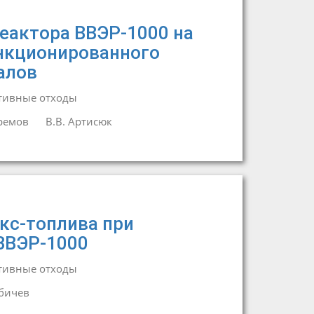
реактора ВВЭР-1000 на
анкционированного
алов
тивные отходы
ремов
В.В. Артисюк
кс-топлива при
ВВЭР-1000
тивные отходы
ибичев