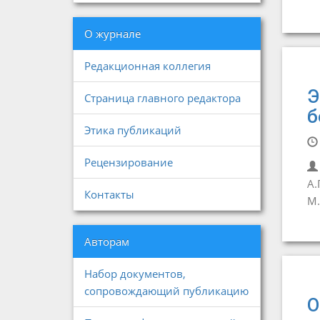
О журнале
Редакционная коллегия
Э
Страница главного редактора
б
Этика публикаций
Рецензирование
А.
Контакты
М.
Авторам
Набор документов,
сопровождающий публикацию
О