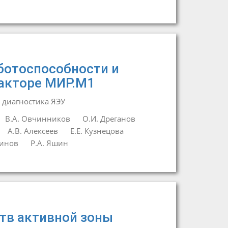
ботоспособности и
еакторе МИР.М1
 диагностика ЯЭУ
В.А. Овчинников
О.И. Дреганов
А.В. Алексеев
Е.Е. Кузнецова
динов
Р.А. Яшин
тв активной зоны