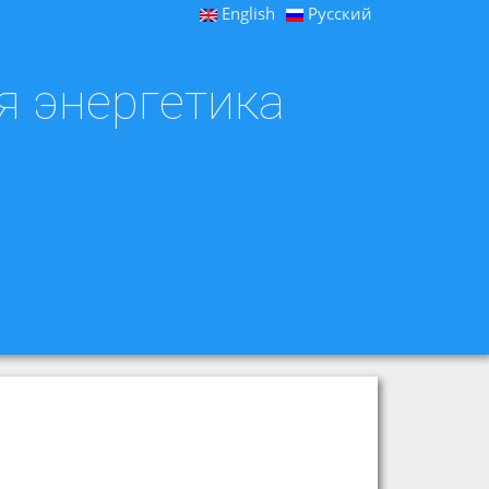
English
Русский
я энергетика