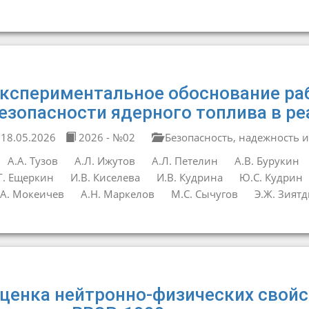
кспериментальное обоснование ра
езопасности ядерного топлива в р
18.05.2026
2026 - №02
Безопасность, надежность и
А.А. Тузов
А.Л. Ижутов
А.Л. Петелин
А.В. Бурукин
Г. Ещеркин
И.В. Киселева
И.В. Кудрина
Ю.С. Кудрин
А. Мокеичев
А.Н. Маркелов
М.С. Сычугов
Э.Ж. Зият
ценка нейтронно-физических свойс