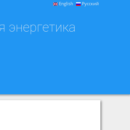
English
Русский
я энергетика