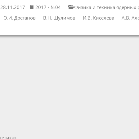
28.11.2017
2017 - №04
Физика и техника ядерных 
О.И. Дреганов
В.Н. Шулимов
И.В. Киселева
А.В. Ал
гетика»