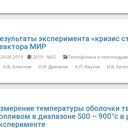
езультаты эксперимента «кризис с
еактора МИР
24.06.2019
2019 - №02
Теплофизика и теплогидрав
А.В. Алексеев
О.И. Дреганов
А.Л. Ижутов
И.В. Кисе
змерение температуры оболочки т
опливом в диапазоне 500 – 900°c в
ксперименте