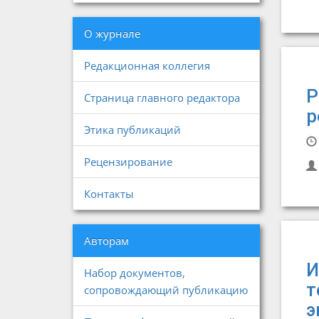
О журнале
Редакционная коллегия
Р
Страница главного редактора
р
Этика публикаций
Рецензирование
Контакты
Авторам
И
Набор документов,
т
сопровождающий публикацию
э