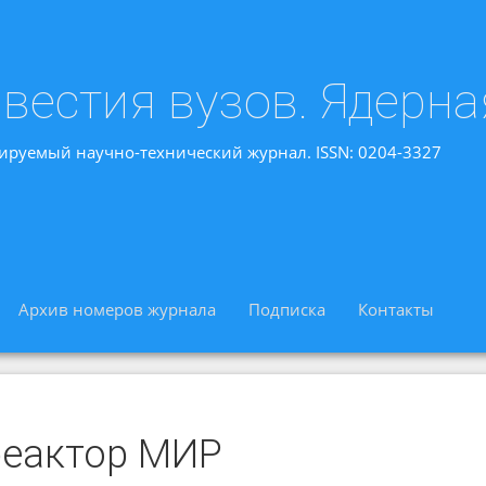
вестия вузов. Ядерна
ируемый научно-технический журнал. ISSN: 0204-3327
Архив номеров журнала
Подписка
Контакты
реактор МИР