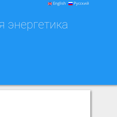
English
Русский
я энергетика