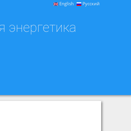
English
Русский
я энергетика