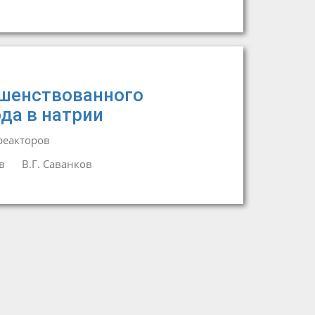
ршенствованного
да в натрии
реакторов
в
В.Г. Саванков