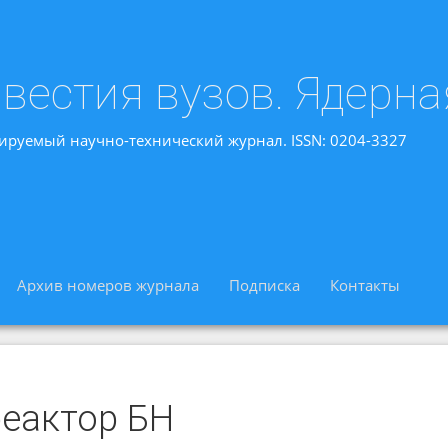
вестия вузов. Ядерна
ируемый научно-технический журнал. ISSN: 0204-3327
Архив номеров журнала
Подписка
Контакты
реактор БН