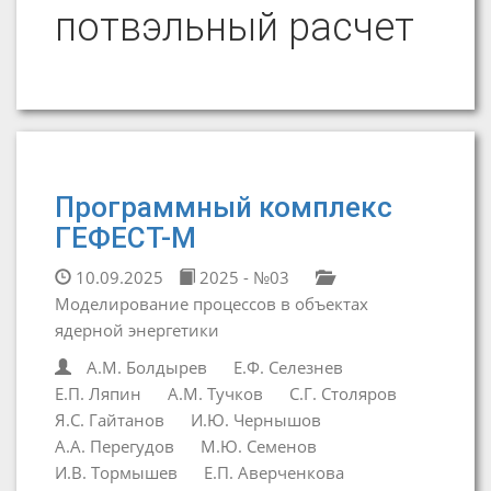
потвэльный расчет
Программный комплекс
ГЕФЕСТ-М
10.09.2025
2025 - №03
Моделирование процессов в объектах
ядерной энергетики
А.М. Болдырев
Е.Ф. Селезнев
Е.П. Ляпин
А.М. Тучков
С.Г. Столяров
Я.С. Гайтанов
И.Ю. Чернышов
А.А. Перегудов
М.Ю. Семенов
И.В. Тормышев
Е.П. Аверченкова