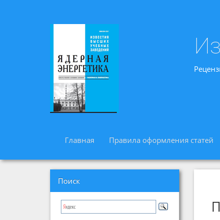
Из
Реценз
Главная
Правила оформления статей
Поиск