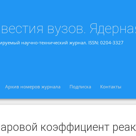
вестия вузов. Ядерна
ируемый научно-технический журнал. ISSN: 0204-3327
Архив номеров журнала
Подписка
Контакты
паровой коэффициент реак