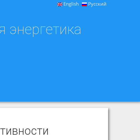
English
Русский
я энергетика
тивности