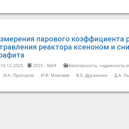
змерения парового коэффициента р
травления реактора ксеноном и с
рафита
10.12.2025
2025 - №04
Безопасность, надежность и
И.А. Прохоров
И.Ф. Моисеев
В.Е. Дружинин
Д.А. Л