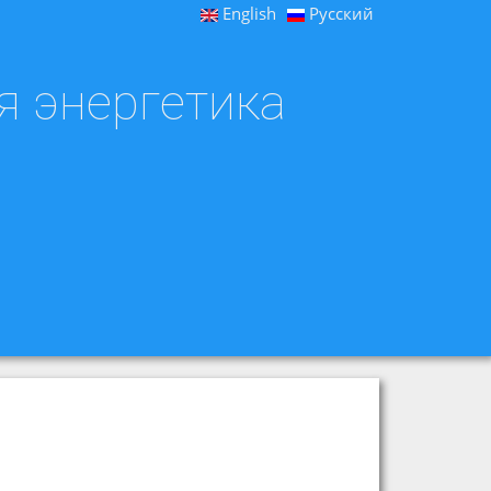
English
Русский
я энергетика