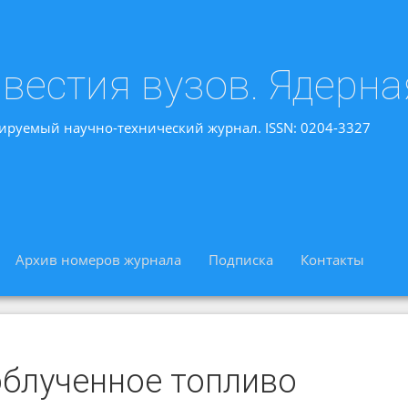
вестия вузов. Ядерна
ируемый научно-технический журнал. ISSN: 0204-3327
Архив номеров журнала
Подписка
Контакты
облученное топливо