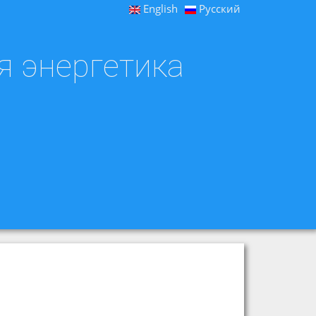
English
Русский
я энергетика