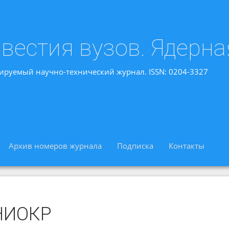
вестия вузов. Ядерна
ируемый научно-технический журнал. ISSN: 0204-3327
Архив номеров журнала
Подписка
Контакты
НИОКР