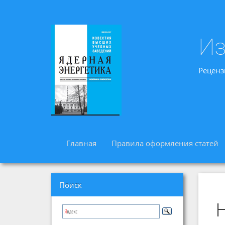
Из
Реценз
Главная
Правила оформления статей
Поиск