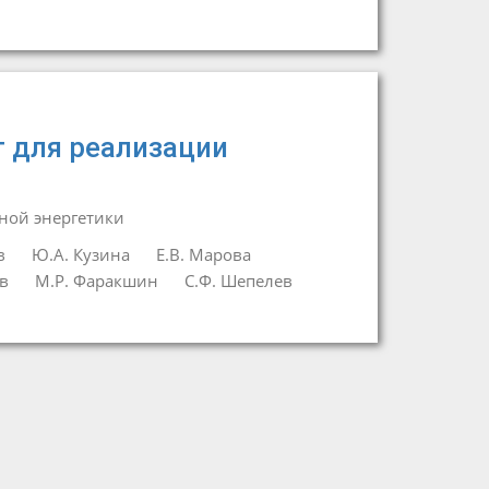
 для реализации
ной энергетики
в
Ю.А. Кузина
Е.В. Марова
в
М.Р. Фаракшин
С.Ф. Шепелев