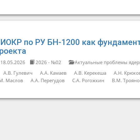
ИОКР по РУ БН-1200 как фундамент
роекта
18.05.2026
2026 - №02
Актуальные проблемы ядер
А.В. Гулевич
А.А. Камаев
А.В. Керекеша
А.Н. Крюко
М. Маслов
А.А. Перегудов
С.А. Рогожкин
В.М. Трояно