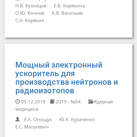
Н.В. Кузнецов
Е.В. Корякина
О.Ю. Кочнов
А.В. Васильев
С.Н. Корякин
Мощный электронный
ускоритель для
производства нейтронов и
радиоизотопов
05.12.2019
2019 - №04
Ядерная
медицина
Е.А. Онищук
Ю.А. Кураченко
Е.С. Матусевич