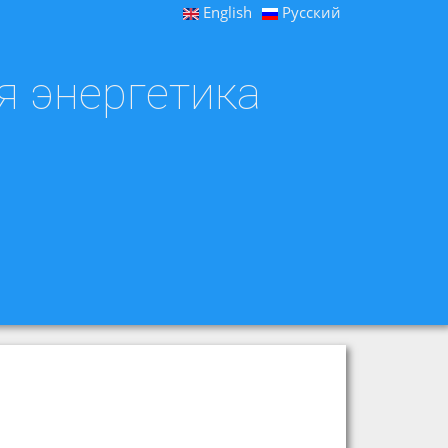
English
Русский
я энергетика