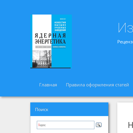
Из
Реценз
Главная
Правила оформления статей
Поиск