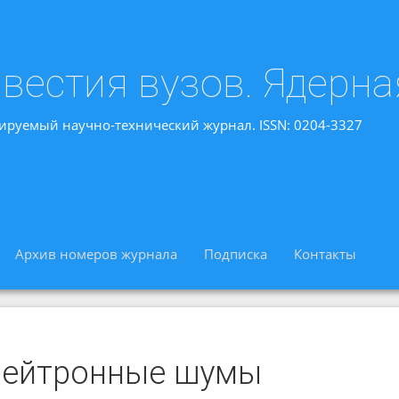
вестия вузов. Ядерна
ируемый научно-технический журнал. ISSN: 0204-3327
Архив номеров журнала
Подписка
Контакты
нейтронные шумы