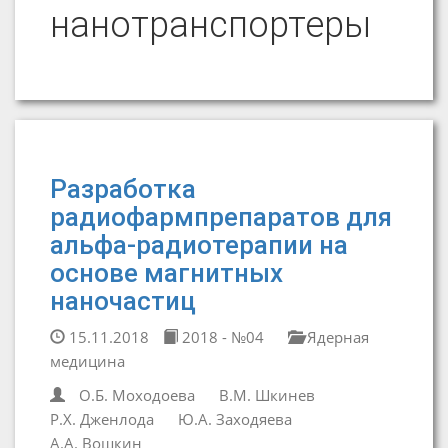
нанотранспортеры
Разработка
радиофармпрепаратов для
альфа-радиотерапии на
основе магнитных
наночастиц
15.11.2018
2018 - №04
Ядерная
медицина
О.Б. Моходоева
В.М. Шкинев
Р.Х. Дженлода
Ю.А. Заходяева
А.А. Вошкин