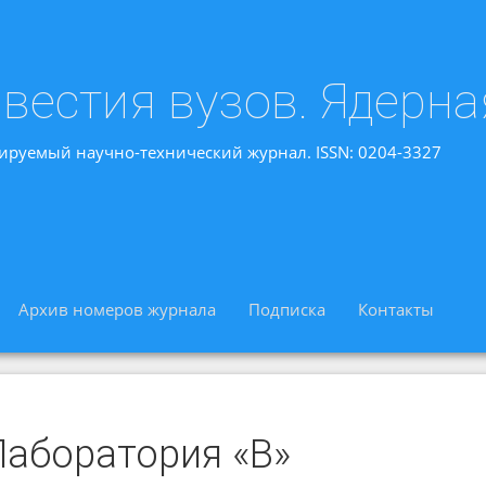
вестия вузов. Ядерна
ируемый научно-технический журнал. ISSN: 0204-3327
Архив номеров журнала
Подписка
Контакты
Лаборатория «В»