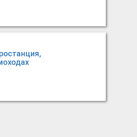
ростанция,
моходах