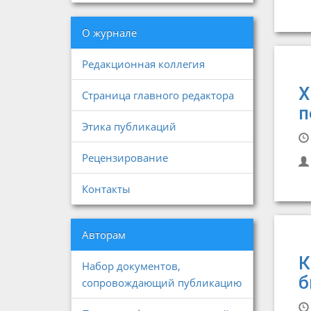
О журнале
Редакционная коллегия
Х
Страница главного редактора
п
Этика публикаций
Рецензирование
Контакты
Авторам
К
Набор документов,
б
сопровождающий публикацию