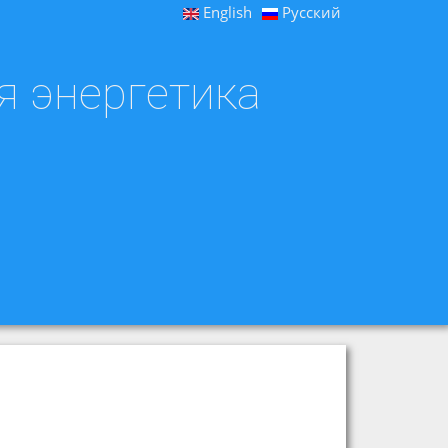
English
Русский
я энергетика