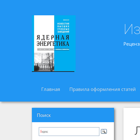
Из
Реценз
Главная
Правила оформления статей
Поиск