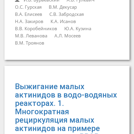
О.С. Гурская
В.М. Декусар
В.А. Елисеев
С.В. Забродская
Н.А. Закиров
К.А. Исанов
В.В. Коробейников
Ю.А. Кузина
М.В. Леванова
А.Л. Мосеев
В.М. Троянов
Выжигание малых
актинидов в водо-водяных
реакторах. 1.
Многократная
рециркуляция малых
актинидов на примере