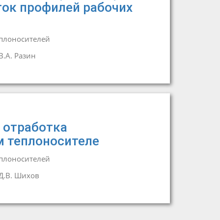
ток профилей рабочих
еплоносителей
В.А. Разин
 отработка
м теплоносителе
еплоносителей
Д.В. Шихов