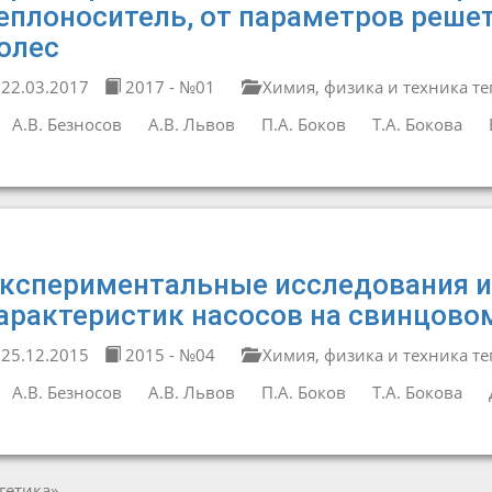
еплоноситель, от параметров реше
олес
22.03.2017
2017 - №01
Химия, физика и техника т
А.В. Безносов
А.В. Львов
П.А. Боков
Т.А. Бокова
кспериментальные исследования и
арактеристик насосов на свинцово
25.12.2015
2015 - №04
Химия, физика и техника т
А.В. Безносов
А.В. Львов
П.А. Боков
Т.А. Бокова
гетика»