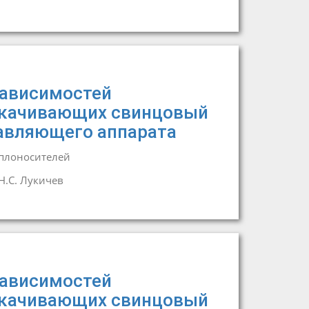
зависимостей
рекачивающих свинцовый
равляющего аппарата
еплоносителей
Н.С. Лукичев
зависимостей
рекачивающих свинцовый