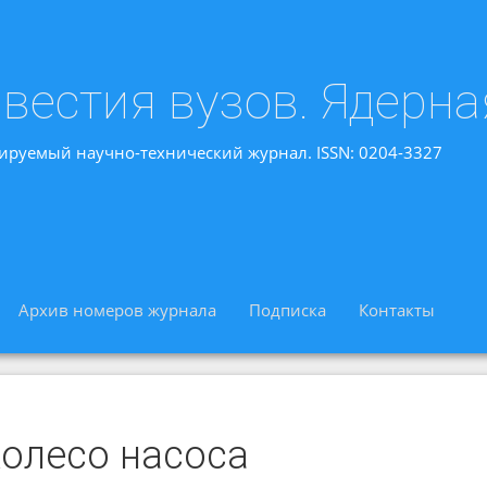
вестия вузов. Ядерна
ируемый научно-технический журнал. ISSN: 0204-3327
Архив номеров журнала
Подписка
Контакты
колесо насоса