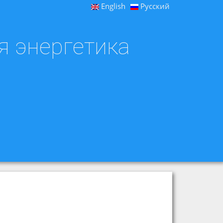
English
Русский
я энергетика