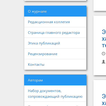
О журнале
Редакционная коллегия
Э
Страница главного редактора
х
Этика публикаций
т
Рецензирование
Контакты
Авторам
Набор документов,
Э
сопровождающий публикацию
х