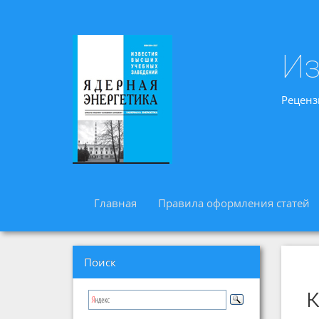
Из
Реценз
Главная
Правила оформления статей
Поиск