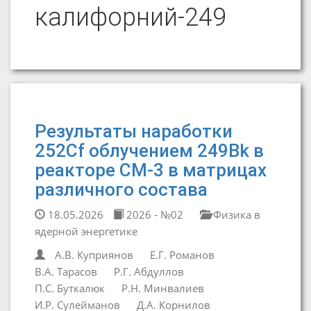
калифорний-249
Результаты наработки
252Cf облучением 249Bk в
реакторе СМ-3 в матрицах
различного состава
18.05.2026
2026 - №02
Физика в
ядерной энергетике
А.В. Куприянов
Е.Г. Романов
В.А. Тарасов
Р.Г. Абдуллов
П.С. Буткалюк
Р.Н. Минвалиев
И.Р. Сулейманов
Д.А. Корнилов