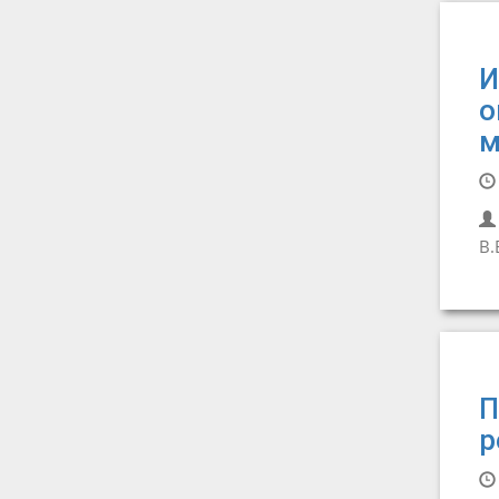
И
о
м
В.
П
р