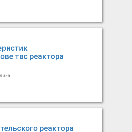
еристик
ове твс реактора
лика
тельского реактора