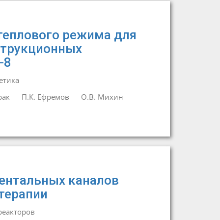
теплового режима для
струкционных
-8
етика
рак
П.К. Ефремов
О.В. Михин
ентальных каналов
 терапии
реакторов