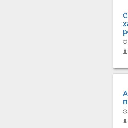
О
х
р
А
п