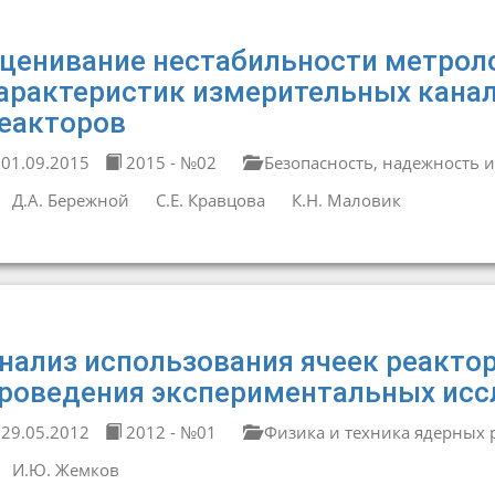
ценивание нестабильности метрол
арактеристик измерительных кана
еакторов
01.09.2015
2015 - №02
Безопасность, надежность и
Д.А. Бережной
С.Е. Кравцова
К.Н. Маловик
нализ использования ячеек реактор
роведения экспериментальных исс
29.05.2012
2012 - №01
Физика и техника ядерных 
И.Ю. Жемков