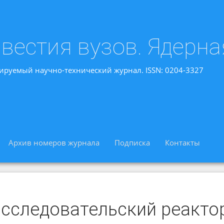
вестия вузов. Ядерна
ируемый научно-технический журнал. ISSN: 0204-3327
Архив номеров журнала
Подписка
Контакты
исследовательский реакто