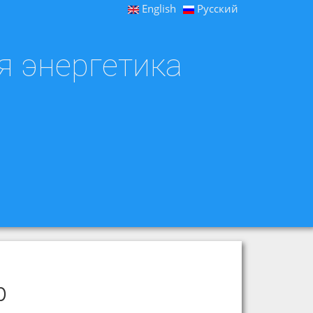
English
Русский
я энергетика
р