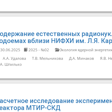
одержание естественных радионукл
одоемах вблизи НИФХИ им. Л.Я. Ка
30.06.2025
2025 - №02
Экология ядерной энергети
А.А. Удалова
Т.В. Мельникова
Д.А. Минаков
Я.В. Н
А. Шпилько
асчетное исследование экспериме
еактора МТИР-СКД