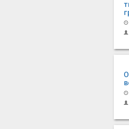
т
г
О
в