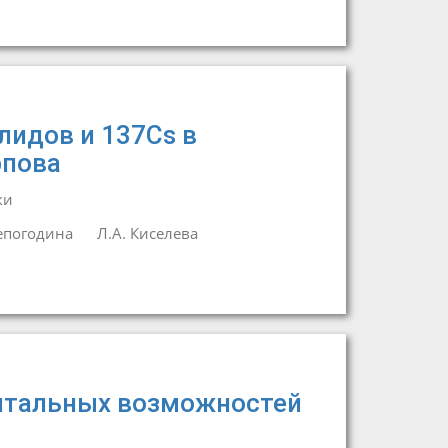
идов и 137Cs в
рпова
ки
епогодина
Л.А. Киселева
нтальных возможностей