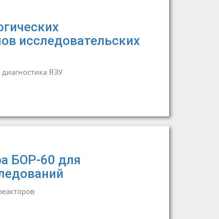
огических
лов исследовательских
 диагностика ЯЭУ
а БОР-60 для
ледований
реакторов