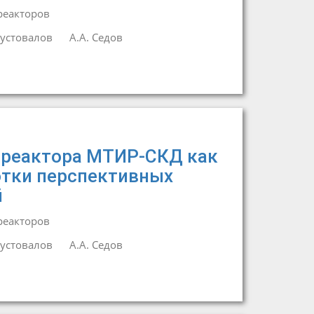
реакторов
Пустовалов
А.А. Седов
 реактора МТИР-СКД как
отки перспективных
й
реакторов
Пустовалов
А.А. Седов