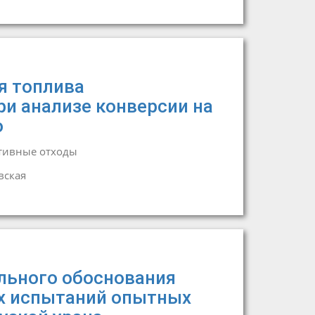
я топлива
ри анализе конверсии на
о
тивные отходы
вская
льного обоснования
х испытаний опытных