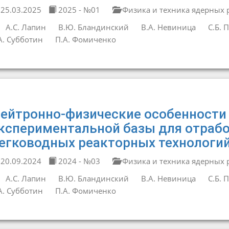
25.03.2025
2025 - №01
Физика и техника ядерных 
А.С. Лапин
В.Ю. Бландинский
В.А. Невиница
С.Б. 
А. Субботин
П.А. Фомиченко
ейтронно-физические особенности
кспериментальной базы для отраб
егководных реакторных технологи
20.09.2024
2024 - №03
Физика и техника ядерных 
А.С. Лапин
В.Ю. Бландинский
В.А. Невиница
С.Б. 
А. Субботин
П.А. Фомиченко