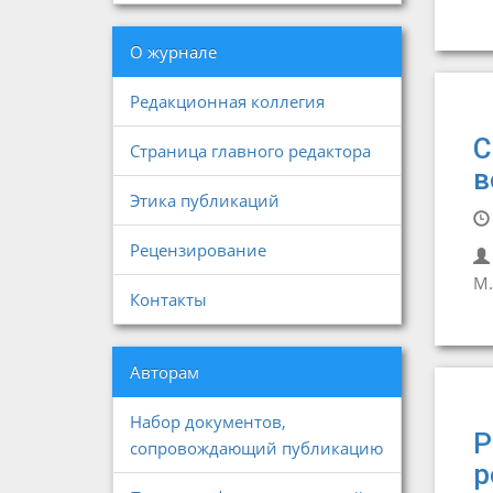
О журнале
Редакционная коллегия
С
Страница главного редактора
в
Этика публикаций
Рецензирование
М.
Контакты
Авторам
Набор документов,
Р
сопровождающий публикацию
р