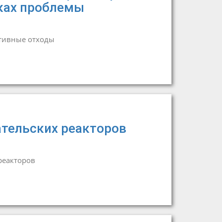
мках проблемы
тивные отходы
ательских реакторов
реакторов