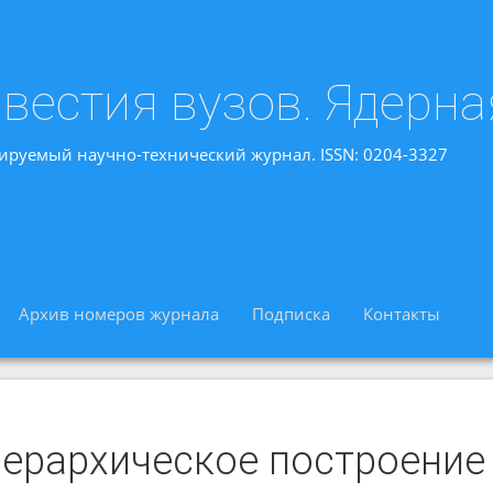
вестия вузов. Ядерна
ируемый научно-технический журнал. ISSN: 0204-3327
Архив номеров журнала
Подписка
Контакты
иерархическое построение