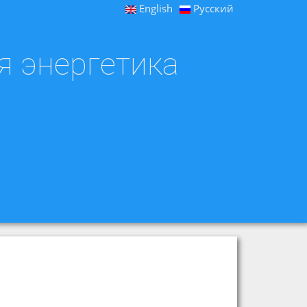
English
Русский
я энергетика