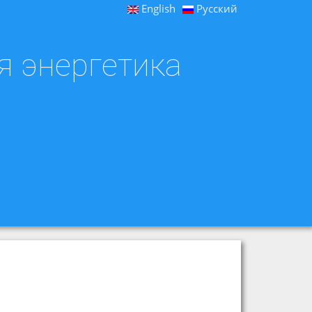
English
Русский
я энергетика