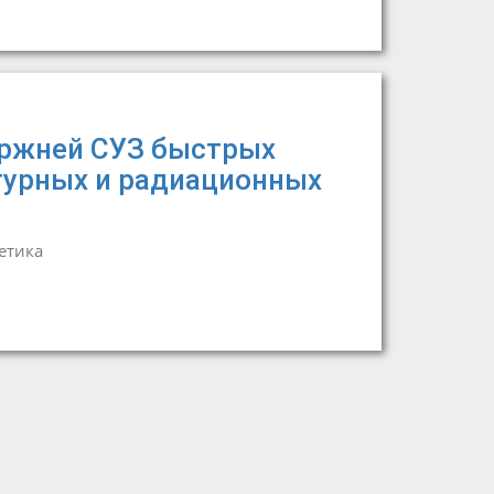
ержней СУЗ быстрых
турных и радиационных
етика