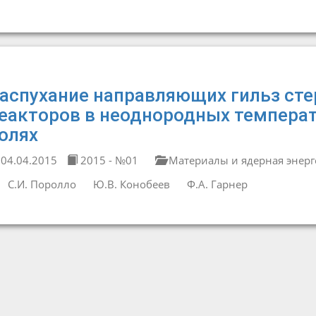
аспухание направляющих гильз ст
еакторов в неоднородных темпера
олях
04.04.2015
2015 - №01
Материалы и ядерная энерг
С.И. Поролло
Ю.В. Конобеев
Ф.А. Гарнер