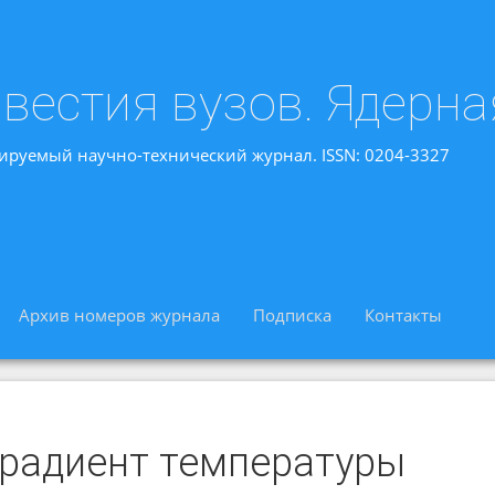
вестия вузов. Ядерна
ируемый научно-технический журнал. ISSN: 0204-3327
Архив номеров журнала
Подписка
Контакты
градиент температуры