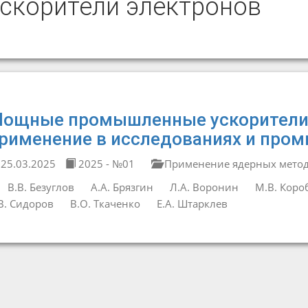
ускорители электронов
ощные промышленные ускорители 
рименение в исследованиях и про
25.03.2025
2025 - №01
Применение ядерных методо
В.В. Безуглов
А.А. Брязгин
Л.А. Воронин
М.В. Коро
В. Сидоров
В.О. Ткаченко
Е.А. Штарклев