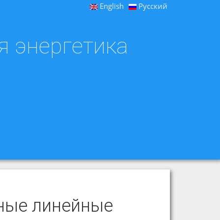
English
Русский
я энергетика
ные линейные