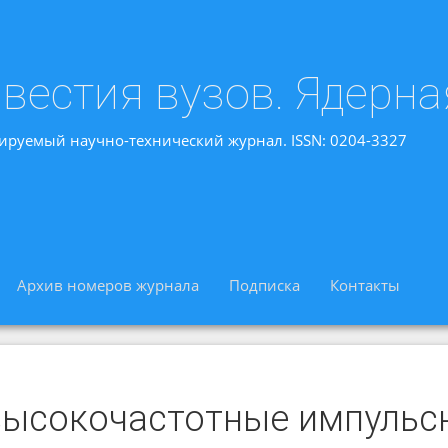
вестия вузов. Ядерна
ируемый научно-технический журнал. ISSN: 0204-3327
Архив номеров журнала
Подписка
Контакты
высокочастотные импульс