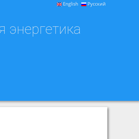
English
Русский
я энергетика