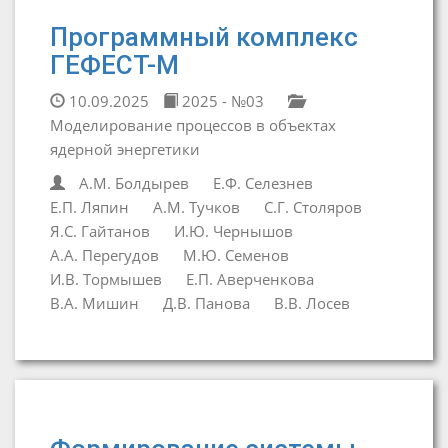
Программный комплекс
ГЕФЕСТ-М
10.09.2025
2025 - №03
Моделирование процессов в объектах
ядерной энергетики
А.М. Болдырев
Е.Ф. Селезнев
Е.П. Ляпин
А.М. Тучков
С.Г. Столяров
Я.С. Гайтанов
И.Ю. Чернышов
А.А. Перегудов
М.Ю. Семенов
И.В. Тормышев
Е.П. Аверченкова
В.А. Мишин
Д.В. Панова
В.В. Лосев