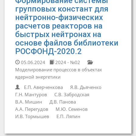
Формирование системы
групповых констант для
нейтронно-физических
расчетов реакторов на
быстрых нейтронах на
основе файлов библиотеки
РОСФОНД-2020.2
05.06.2024
2024 - №02
Моделирование процессов в объектах
ядерной энергетики
Е.П. Аверченкова
Я.В. Дьяченко
Г.Н. Мантуров
С.В. Забродская
В.А. Мишин
Д.В. Панова
А.А. Перегудов
М.Ю. Семенов
И.В. Тормышев
Е.П. Ляпин