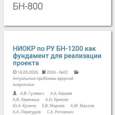
БН-800
НИОКР по РУ БН-1200 как
фундамент для реализации
проекта
18.05.2026
2026 - №02
Актуальные проблемы ядерной
энергетики
А.В. Гулевич
А.А. Камаев
А.В. Керекеша
А.Н. Крюков
Ю.А. Кузина
Е.В. Марова
А.М. Маслов
А.А. Перегудов
С.А. Рогожкин