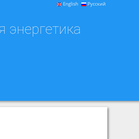
English
Русский
я энергетика