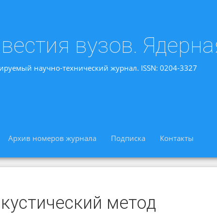
вестия вузов. Ядерна
ируемый научно-технический журнал. ISSN: 0204-3327
Архив номеров журнала
Подписка
Контакты
акустический метод