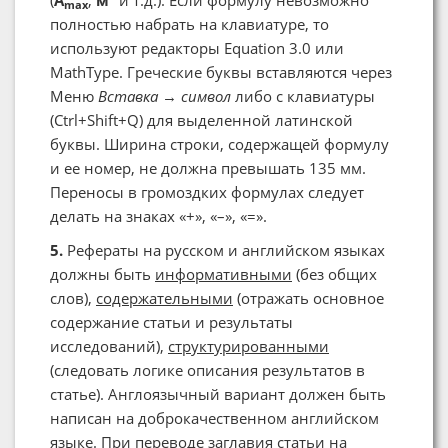
(
A
,
м
и т.д.). Если формулу невозможно
max
полностью набрать на клавиатуре, то
используют редакторы Equation 3.0 или
MathType. Греческие буквы вставляются через
Меню
Вставка
→
символ
либо с клавиатуры
(Ctrl+Shift+Q) для выделенной латинской
буквы. Ширина строки, содержащей формулу
и ее номер, не должна превышать 135 мм.
Переносы в громоздких формулах следует
делать на знаках «+», «–», «=».
5.
Рефераты на русском и английском языках
должны быть
информативными
(без общих
слов),
содержательными
(отражать основное
содержание статьи и результаты
исследований),
структурированными
(следовать логике описания результатов в
статье). Англоязычный вариант должен быть
написан на доброкачественном английском
языке. При переводе заглавия статьи на