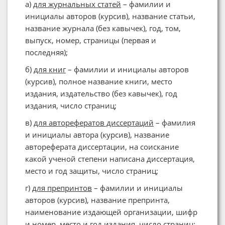
а)
для журнальных статей
– фамилии и
инициалы авторов (курсив), название статьи,
название журнала (без кавычек), год, том,
выпуск, номер, страницы (первая и
последняя);
б)
для книг
– фамилии и инициалы авторов
(курсив), полное название книги, место
издания, издательство (без кавычек), год
издания, число страниц;
в)
для авторефератов диссертаций
– фамилия
и инициалы автора (курсив), название
автореферата диссертации, на соискание
какой ученой степени написана диссертация,
место и год защиты, число страниц;
г)
для препринтов
– фамилии и инициалы
авторов (курсив), название препринта,
наименование издающей организации, шифр
и номер, место и год издания, число страниц;