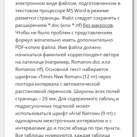
электронном виде файлом, подготовленном в
текстовом процессоре MS Word в режиме
разметки страницы. Файл следует сохранять с
расширением *.doc (или *.rtf)
без макросов
.
Чтобы не было проблем с представлением
формул желательно иметь дополнительно
PDF-копию файла. Имя файла должно
начинаться фамилией корреспондент-автора
на латинице (например, Romanov.doc или
Romanov.rtf). Основной текст набирается
шрифтом «Times New Roman» (12 пт) через
полтора интервала с автоматической
расстановкой переносов. Ширины всех полей
страницы – 20 мм. Для содержимого таблиц и
подрисуночных подписей может
использоваться шрифт «Arial Narrow» (9 пт) с
одинарным межстрочным интервалом и с
интервалами до и после абзаца по три пункта.
Все таблицы нумеруются, каждая таблица