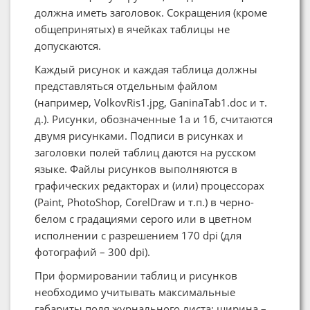
должна иметь заголовок. Сокращения (кроме
общепринятых) в ячейках таблицы не
допускаются.
Каждый рисунок и каждая таблица должны
представляться отдельным файлом
(например, VolkovRis1.jpg, GaninaTab1.doc и т.
д.). Рисунки, обозначенные 1а и 1б, считаются
двумя рисунками. Подписи в рисунках и
заголовки полей таблиц даются на русском
языке. Файлы рисунков выполняются в
графических редакторах и (или) процессорах
(Paint, PhotoShop, CorelDraw и т.п.) в черно-
белом с градациями серого или в цветном
исполнении с разрешением 170 dpi (для
фотографий – 300 dpi).
При формировании таблиц и рисунков
необходимо учитывать максимальные
габариты поля журнального листа: ширина –