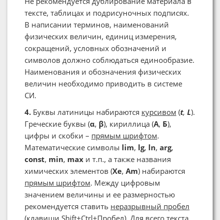
Не рекомендуется дублирование материала в
тексте, таблицах и подрисуночных подписях.
В написании терминов, наименований
физических величин, единиц измерения,
сокращений, условных обозначений и
символов должно соблюдаться единообразие.
Наименования и обозначения физических
величин необходимо приводить в системе
СИ.
4.
Буквы латиницы набираются
курсивом
(
t
,
L
).
Греческие буквы (
α
,
β
), кириллица (
А
,
Б
),
цифры и скобки –
прямым шрифтом
.
Математические символы
lim
,
lg
,
ln
,
arg
,
const
,
min
,
max
и т.п., а также названия
химических элементов (
Xe
,
Am
) набираются
прямым шрифтом
. Между цифровым
значением величины и ее размерностью
рекомендуется ставить
неразрывный пробел
(клавиши Shift+Ctrl+Пробел). Для всего текста