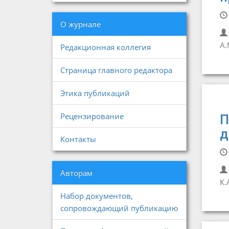
О журнале
А.
Редакционная коллегия
Страница главного редактора
Этика публикаций
Рецензирование
П
д
Контакты
Авторам
К.
Набор документов,
сопровождающий публикацию