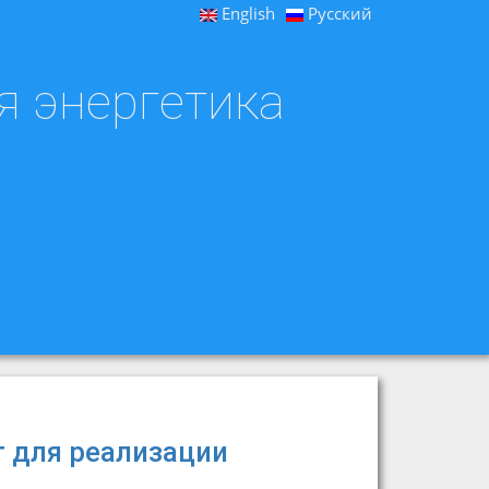
English
Русский
я энергетика
 для реализации