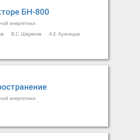
кторе БН-800
ной энергетики
ов
В.С. Шеряков
А.Е. Кузнецов
ространение
ной энергетики