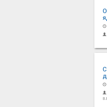
О
я
С
д
В.