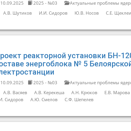
10.09.2025
2025 - №03
Актуальные проблемы ядер
А.В. Шутиков
И.И. Сидоров
Ю.В. Носов
С.Е. Щекле
роект реакторной установки БН-12
оставе энергоблока № 5 Белоярско
лектростанции
10.09.2025
2025 - №03
Актуальные проблемы ядер
А.В. Васяев
А.В. Керекеша
А.Н. Крюков
Е.В. Марова
И. Сидоров
А.Ю. Смелов
С.Ф. Шепелев