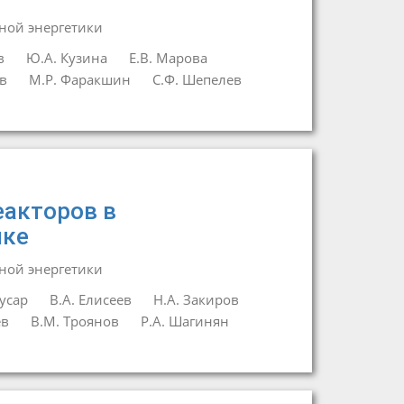
ной энергетики
в
Ю.А. Кузина
Е.В. Марова
в
М.Р. Фаракшин
С.Ф. Шепелев
еакторов в
ике
ной энергетики
усар
В.А. Елисеев
Н.А. Закиров
ев
В.М. Троянов
Р.А. Шагинян