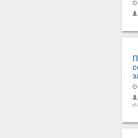
П
с
э
И.