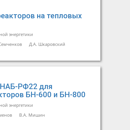
реакторов на тепловых
ной энергетики
Семченков
Д.А. Шкаровский
БНАБ-РФ22 для
кторов БН-600 и БН-800
ной энергетики
менов
В.А. Мишин