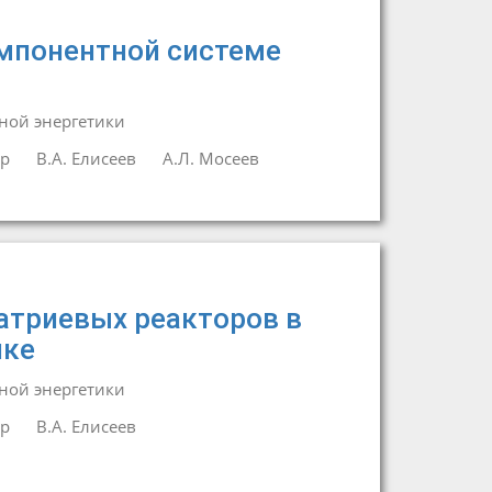
омпонентной системе
ной энергетики
ар
В.А. Елисеев
А.Л. Мосеев
триевых реакторов в
ике
ной энергетики
ар
В.А. Елисеев