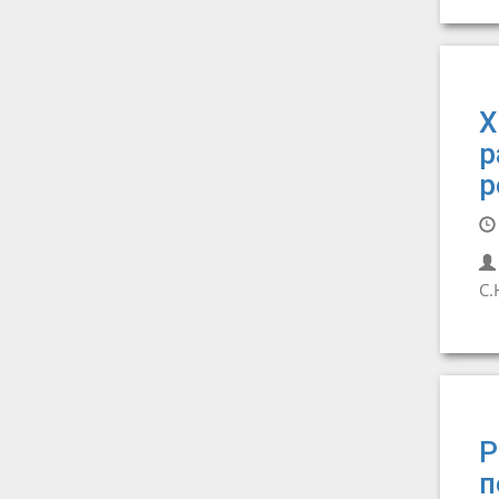
Х
р
р
С.
Р
п