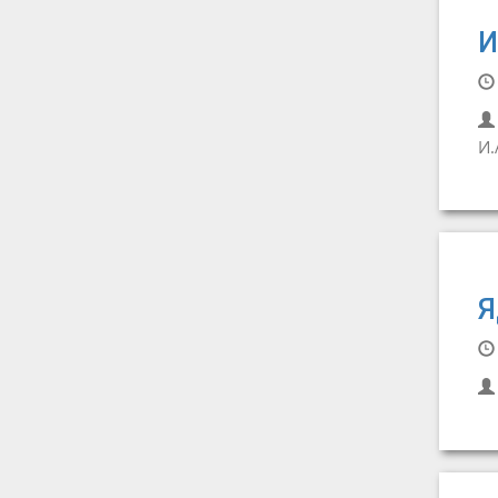
И
И.
Я