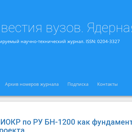
вестия вузов. Ядерна
ируемый научно-технический журнал. ISSN: 0204-3327
Архив номеров журнала
Подписка
Контакты
ИОКР по РУ БН-1200 как фундамент
роекта