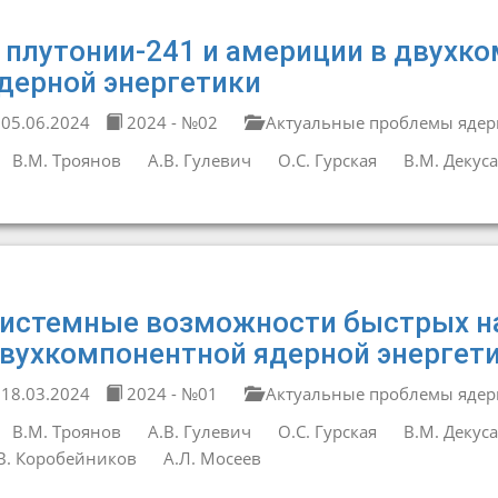
 плутонии-241 и америции в двухк
дерной энергетики
05.06.2024
2024 - №02
Актуальные проблемы ядер
В.М. Троянов
А.В. Гулевич
О.С. Гурская
В.М. Декус
истемные возможности быстрых на
вухкомпонентной ядерной энергет
18.03.2024
2024 - №01
Актуальные проблемы ядер
В.М. Троянов
А.В. Гулевич
О.С. Гурская
В.М. Декус
В. Коробейников
А.Л. Мосеев