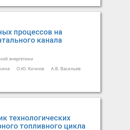
ных процессов на
нтального канала
ной энергетики
якина
О.Ю. Кочнов
А.В. Васильев
ик технологических
ного топливного цикла