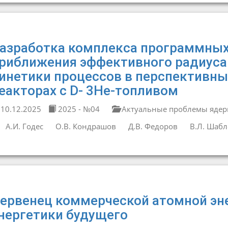
азработка комплекса программных
риближения эффективного радиуса
инетики процессов в перспективн
еакторах с D- 3He-топливом
10.12.2025
2025 - №04
Актуальные проблемы ядер
А.И. Годес
О.В. Кондрашов
Д.В. Федоров
В.Л. Шабл
ервенец коммерческой атомной эне
нергетики будущего