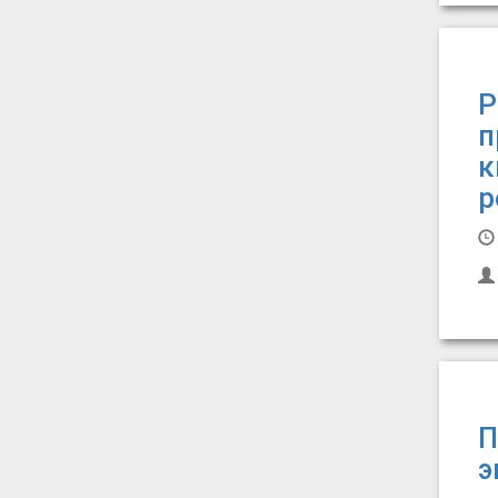
Р
п
к
р
П
э