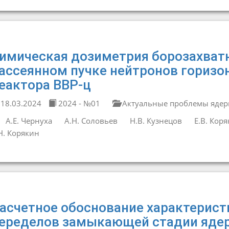
имическая дозиметрия борозахват
ассеянном пучке нейтронов горизо
еактора ВВР-ц
18.03.2024
2024 - №01
Актуальные проблемы ядер
А.Е. Чернуха
А.Н. Соловьев
Н.В. Кузнецов
Е.В. Кор
Н. Корякин
асчетное обоснование характерист
еределов замыкающей стадии ядер