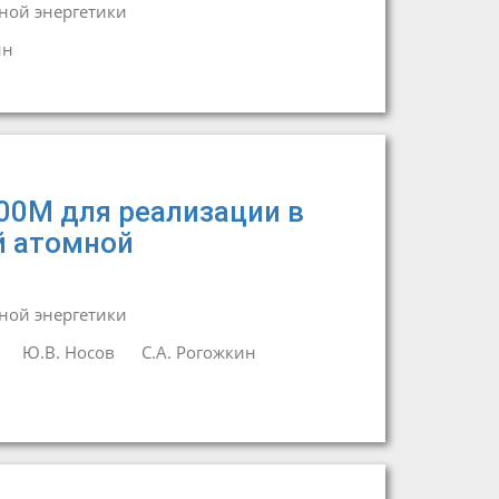
ной энергетики
ин
00М для реализации в
й атомной
ной энергетики
Ю.В. Носов
С.А. Рогожкин