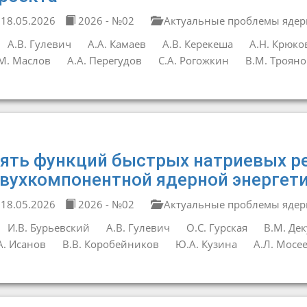
18.05.2026
2026 - №02
Актуальные проблемы ядер
А.В. Гулевич
А.А. Камаев
А.В. Керекеша
А.Н. Крюко
М. Маслов
А.А. Перегудов
С.А. Рогожкин
В.М. Трояно
ять функций быстрых натриевых р
вухкомпонентной ядерной энергет
18.05.2026
2026 - №02
Актуальные проблемы ядер
И.В. Бурьевский
А.В. Гулевич
О.С. Гурская
В.М. Дек
А. Исанов
В.В. Коробейников
Ю.А. Кузина
А.Л. Мосе