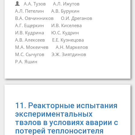
А.А. Тузов
А.Л. Ижутов
А.Л. Петелин
А.В. Бурукин
В.А. Овчинников
О.И. Дреганов
А.Г. Ещеркин
И.В. Киселева
И.В. Кудрина
Ю.С. Кудрин
А.В. Алексеев
Е.Е. Кузнецова
М.А. Мокеичев
А.Н. Маркелов
М.С. Сычугов
Э.Ж. Зиятдинов
Р.А. Яшин
11. Реакторные испытания
экспериментальных
твэлов в условиях аварии с
потерей теплоносителя