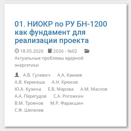
01. НИОКР по РУ БН-1200
как фундамент для
реализации проекта
18.05.2026
2026 - №02
Актуальные проблемы ядерной
энергетики
А.В. Гулевич
А.А. Камаев
А.В. Керекеша
А.Н. Крюков
Ю.А. Кузина
Е.В. Марова
А.М. Маслов
А.А. Перегудов
С.А. Рогожкин
В.М. Троянов
М.Р. Фаракшин
С.Ф. Шепелев