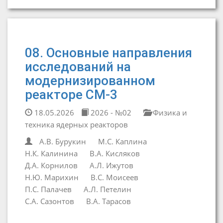
08. Основные направления
исследований на
модернизированном
реакторе СМ-3
18.05.2026
2026 - №02
Физика и
техника ядерных реакторов
А.В. Бурукин
М.С. Каплина
Н.К. Калинина
В.А. Кисляков
Д.А. Корнилов
А.Л. Ижутов
Н.Ю. Марихин
В.С. Моисеев
П.С. Палачев
А.Л. Петелин
С.А. Сазонтов
В.А. Тарасов