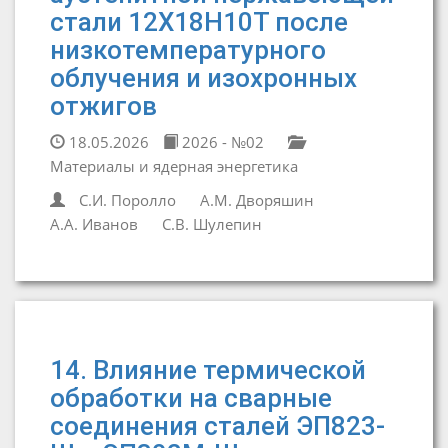
стали 12Х18Н10Т после
низкотемпературного
облучения и изохронных
отжигов
18.05.2026
2026 - №02
Материалы и ядерная энергетика
С.И. Поролло
А.М. Дворяшин
А.А. Иванов
С.В. Шулепин
14. Влияние термической
обработки на сварные
соединения сталей ЭП823-