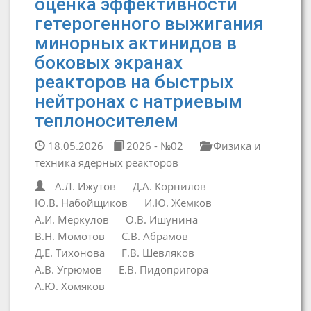
оценка эффективности
гетерогенного выжигания
минорных актинидов в
боковых экранах
реакторов на быстрых
нейтронах с натриевым
теплоносителем
18.05.2026
2026 - №02
Физика и
техника ядерных реакторов
А.Л. Ижутов
Д.А. Корнилов
Ю.В. Набойщиков
И.Ю. Жемков
А.И. Меркулов
О.В. Ишунина
В.Н. Момотов
С.В. Абрамов
Д.Е. Тихонова
Г.В. Шевляков
А.В. Угрюмов
Е.В. Пидопригора
А.Ю. Хомяков