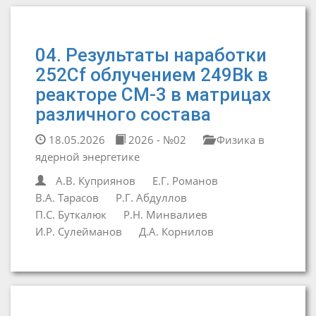
04. Результаты наработки
252Cf облучением 249Bk в
реакторе СМ-3 в матрицах
различного состава
18.05.2026
2026 - №02
Физика в
ядерной энергетике
А.В. Куприянов
Е.Г. Романов
В.А. Тарасов
Р.Г. Абдуллов
П.С. Буткалюк
Р.Н. Минвалиев
И.Р. Сулейманов
Д.А. Корнилов