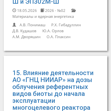
Ш и ЭП302М-Ш
18.05.2026
2026 - №02
Материалы и ядерная энергетика
А.В. Понимаш
Р.Х. Гибадуллин
Д.В. Кудашов
Ю.А. Орлов
А.М. Дворяшин
О.А. Плаксин
15. Влияние деятельности
АО «ГНЦ НИИАР» на дозы
облучения референтных
видов биоты до начала
эксплуатации
многоцелевого реактора