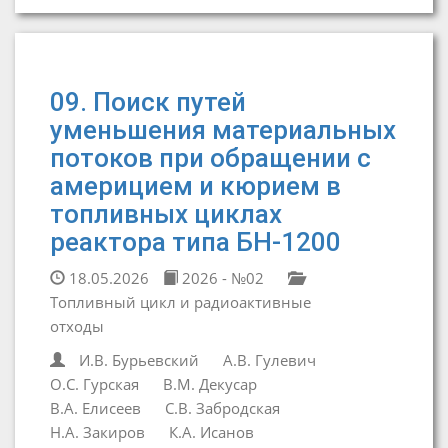
09. Поиск путей
уменьшения материальных
потоков при обращении с
америцием и кюрием в
топливных циклах
реактора типа БН-1200
18.05.2026
2026 - №02
Топливный цикл и радиоактивные
отходы
И.В. Бурьевский
А.В. Гулевич
О.С. Гурская
В.М. Декусар
В.А. Елисеев
С.В. Забродская
Н.А. Закиров
К.А. Исанов