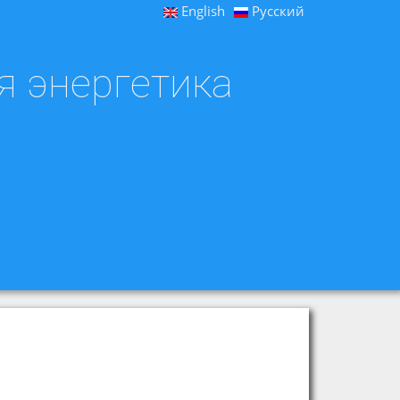
English
Русский
я энергетика