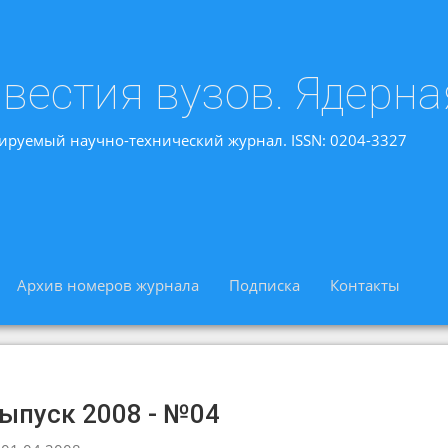
вестия вузов. Ядерна
ируемый научно-технический журнал. ISSN: 0204-3327
Архив номеров журнала
Подписка
Контакты
ыпуск 2008 - №04