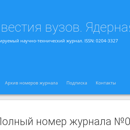
вестия вузов. Ядерна
ируемый научно-технический журнал. ISSN: 0204-3327
Архив номеров журнала
Подписка
Контакты
Полный номер журнала №03