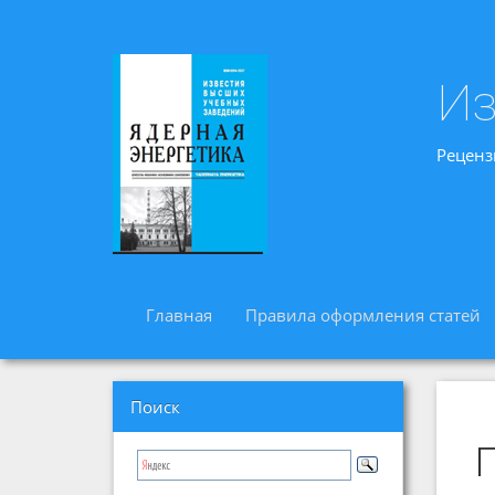
Из
Реценз
Главная
Правила оформления статей
Поиск