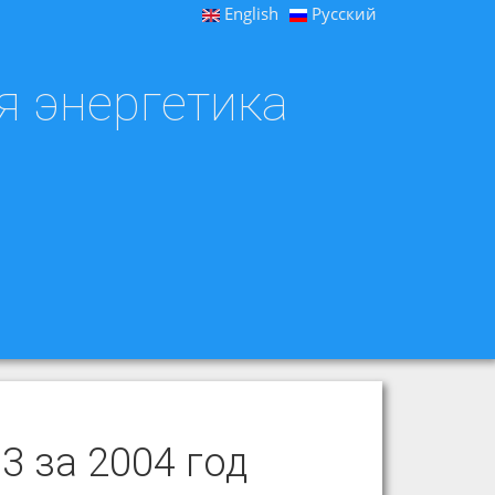
English
Русский
я энергетика
 за 2004 год