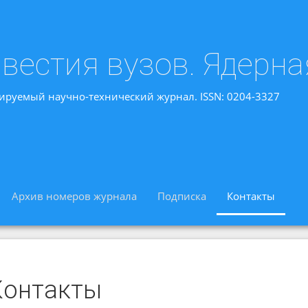
вестия вузов. Ядерна
ируемый научно-технический журнал. ISSN: 0204-3327
Архив номеров журнала
Подписка
Контакты
Контакты