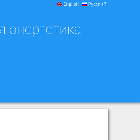
English
Русский
я энергетика