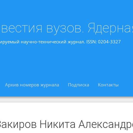
вестия вузов. Ядерна
ируемый научно-технический журнал. ISSN: 0204-3327
Архив номеров журнала
Подписка
Контакты
Закиров Никита Александр