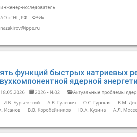
инженер-исследователь
АО «ГНЦ РФ – ФЭИ»
nazakirov@ippe.ru
ять функций быстрых натриевых р
вухкомпонентной ядерной энергет
18.05.2026
2026 - №02
Актуальные проблемы ядер
И.В. Бурьевский
А.В. Гулевич
О.С. Гурская
В.М. Дек
А. Исанов
В.В. Коробейников
Ю.А. Кузина
А.Л. Мосе