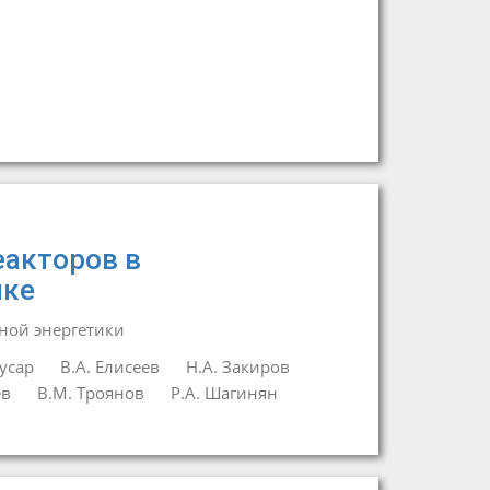
еакторов в
ике
ной энергетики
усар
В.А. Елисеев
Н.А. Закиров
ев
В.М. Троянов
Р.А. Шагинян