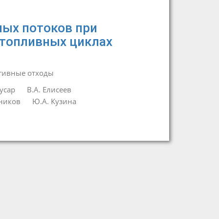
ных потоков при
 топливных циклах
тивные отходы
усар
В.А. Елисеев
йников
Ю.А. Кузина