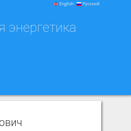
English
Русский
я энергетика
ович