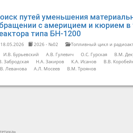
оиск путей уменьшения материаль
бращении с америцием и кюрием в
еактора типа БН-1200
18.05.2026
2026 - №02
Топливный цикл и радиоак
И.В. Бурьевский
А.В. Гулевич
О.С. Гурская
В.М. Дек
В. Забродская
Н.А. Закиров
К.А. Исанов
В.В. Коробе
В. Леванова
А.Л. Мосеев
В.М. Троянов
гетика»