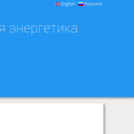
English
Русский
я энергетика