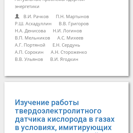
энергетики
В.И. Рачков
П.Н. Мартынов
Р.Ш. Асхадуллин
В.В. Григоров
Н.А. Денисова
Н.И. Логинов
В.П. Мельников
А.С. Михеев
А.Г. Портяной
Е.Н. Сердунь
А.П. Сорокин
А.Н. Стороженко
В.В. Ульянов
В.И. Ягодкин
Изучение работы
твердоэлектролитного
датчика кислорода в газах
в условиях, имитирующих