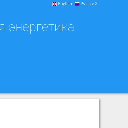
English
Русский
я энергетика
а