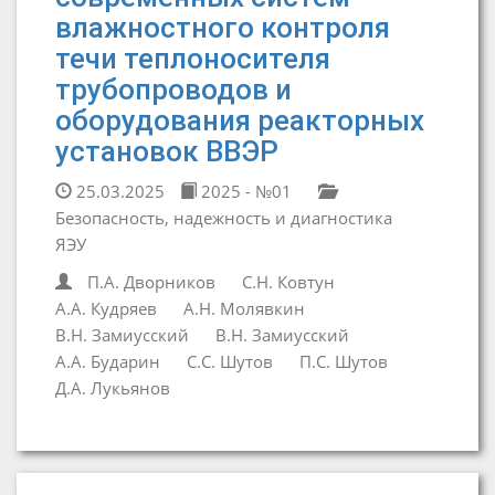
влажностного контроля
течи теплоносителя
трубопроводов и
оборудования реакторных
установок ВВЭР
25.03.2025
2025 - №01
Безопасность, надежность и диагностика
ЯЭУ
П.А. Дворников
С.Н. Ковтун
А.А. Кудряев
А.Н. Молявкин
В.Н. Замиусский
В.Н. Замиусский
А.А. Бударин
С.С. Шутов
П.С. Шутов
Д.А. Лукьянов