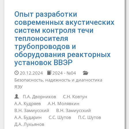
Опыт разработки
современных акустических
систем контроля течи
теплоносителя
трубопроводов и
оборудования реакторных
установок ВВЭР
20.12.2024
2024 - №04
Безопасность, надежность и диагностика
ЯЭУ
П.А. Дворников
С.Н. Ковтун
А.А. Кудряев
А.Н. Молявкин
В.Н. Замиусский
В.Н. Замиусский
А.А. Бударин
С.С. Шутов
П.С. Шутов
Д.А. Лукьянов