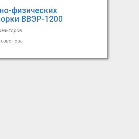
но-физических
орки ВВЭР-1200
реакторов
тозвонова