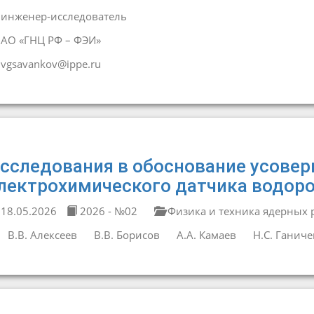
инженер-исследователь
АО «ГНЦ РФ – ФЭИ»
vgsavankov@ippe.ru
сследования в обоснование усове
лектрохимического датчика водоро
18.05.2026
2026 - №02
Физика и техника ядерных 
В.В. Алексеев
В.В. Борисов
А.А. Камаев
Н.С. Ганиче