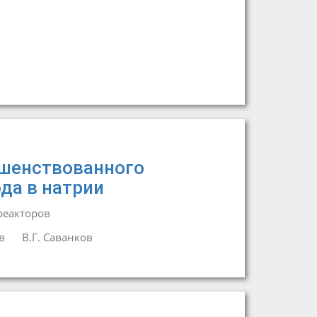
ршенствованного
да в натрии
реакторов
в
В.Г. Саванков