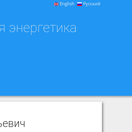
English
Русский
я энергетика
ьевич