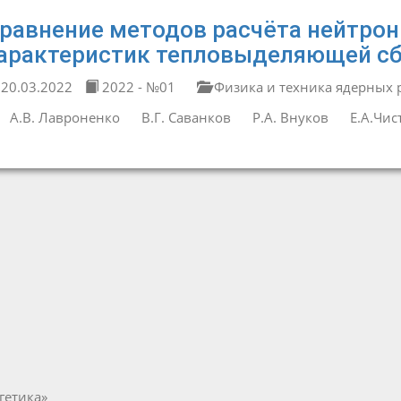
равнение методов расчёта нейтрон
арактеристик тепловыделяющей сб
20.03.2022
2022 - №01
Физика и техника ядерных 
А.В. Лавроненко
В.Г. Саванков
Р.А. Внуков
Е.А.Чис
гетика»