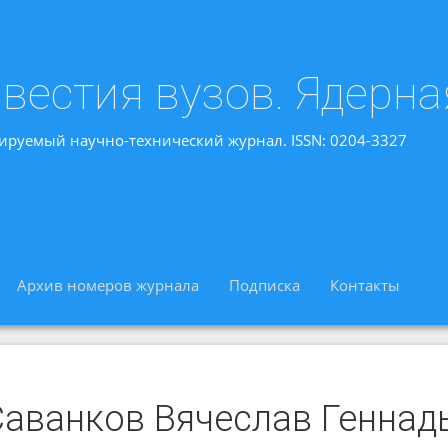
вестия вузов. Ядерна
ируемый научно-технический журнал. ISSN: 0204-3327
Архив номеров журнала
Подписка
Контакты
Саванков Вячеслав Геннад