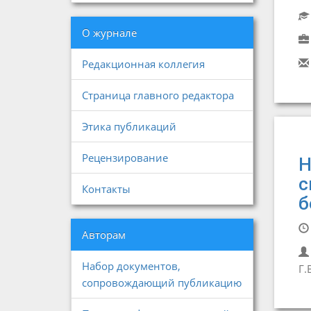
О журнале
Редакционная коллегия
Страница главного редактора
Этика публикаций
Рецензирование
Н
с
Контакты
б
Авторам
Набор документов,
Г.
сопровождающий публикацию