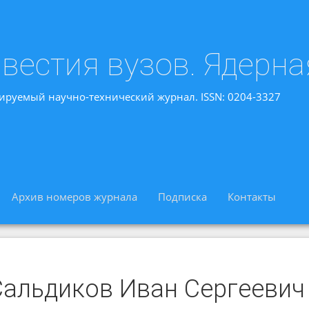
вестия вузов. Ядерна
ируемый научно-технический журнал. ISSN: 0204-3327
Архив номеров журнала
Подписка
Контакты
Сальдиков Иван Сергеевич