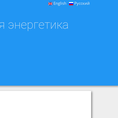
English
Русский
я энергетика