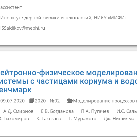
ассистент
Институт ядерной физики и технологий, НИЯУ «МИФИ»
ISSaldikov@mephi.ru
ейтронно-физическое моделирован
истемы с частицами кориума и вод
енчмарк
09.07.2020
2020 - №02
Моделирование процессов в
А.Д. Смирнов
Е.В. Богданова
П.А. Пугачев
И.С. Сал
В. Тихомиров
Х. Такезава
Т. Мурамото
Дж. Нишияма