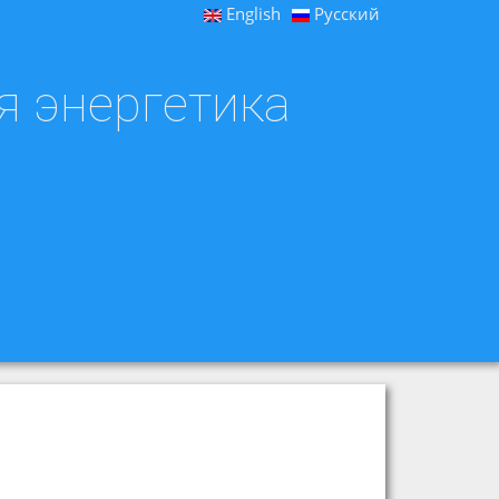
English
Русский
я энергетика