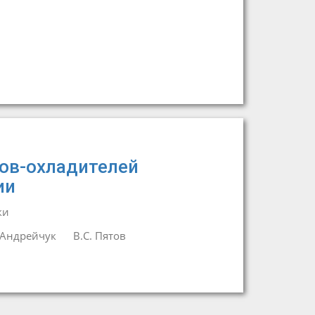
ов-охладителей
ии
ки
 Андрейчук
В.С. Пятов