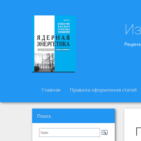
Из
Реценз
Главная
Правила оформления статей
Поиск