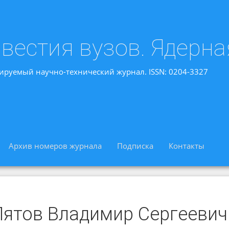
вестия вузов. Ядерна
ируемый научно-технический журнал. ISSN: 0204-3327
Архив номеров журнала
Подписка
Контакты
Пятов Владимир Сергеевич