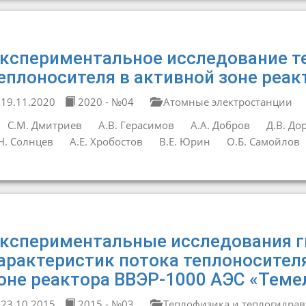
кспериментальное исследование т
еплоносителя в активной зоне реак
19.11.2020
2020 - №04
Атомные электростанции
С.М. Дмитриев
А.В. Герасимов
А.А. Добров
Д.В. До
Н. Солнцев
А.Е. Хробостов
В.Е. Юрин
О.Б. Самойлов
кспериментальные исследования 
арактеристик потока теплоносител
оне реактора ВВЭР-1000 АЭС «Теме
23.10.2015
2015 - №03
Теплофизика и теплогидрав