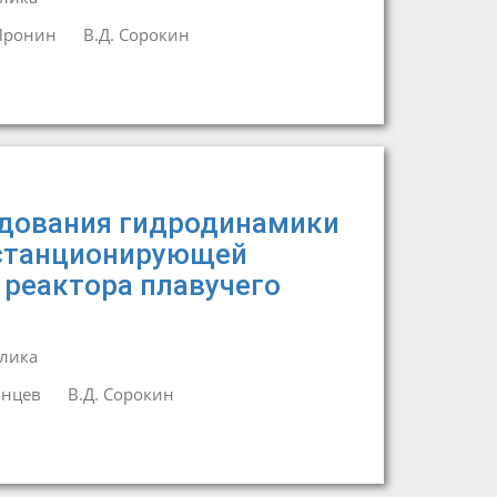
 Пронин
В.Д. Сорокин
дования гидродинамики
истанционирующей
реактора плавучего
лика
лнцев
В.Д. Сорокин