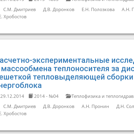
С.М. Дмитриев
Д.В. Доронков
Е.Н. Полозкова
А.Н.
Е. Хробостов
асчетно-экспериментальные иссле
 массообмена теплоносителя за д
ешеткой тепловыделяющей сборки 
нергоблока
29.12.2014
2014 - №04
Теплофизика и теплогидрав
С.М. Дмитриев
Д.В. Доронков
А.Н. Пронин
Д.Н. Со
Е. Хробостов