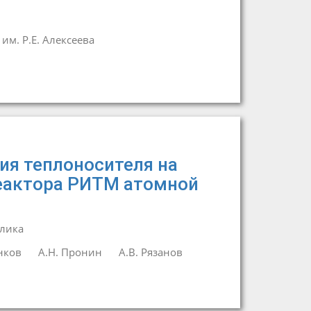
м. Р.Е. Алексеева
ия теплоносителя на
еактора РИТМ атомной
лика
нков
А.Н. Пронин
А.В. Рязанов