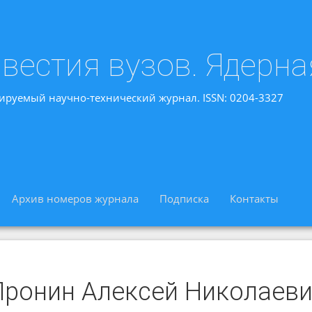
вестия вузов. Ядерна
ируемый научно-технический журнал. ISSN: 0204-3327
Архив номеров журнала
Подписка
Контакты
Пронин Алексей Николаев