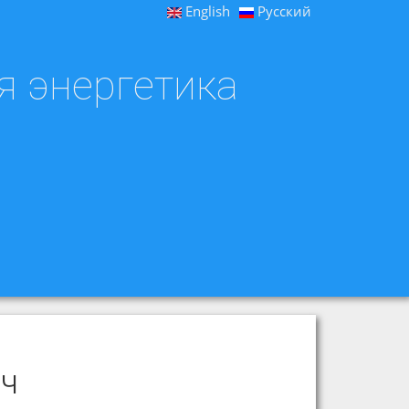
English
Русский
я энергетика
ич