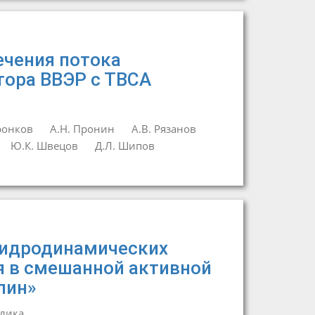
ечения потока
тора ВВЭР с ТВСА
ронков
А.Н. Пронин
А.В. Рязанов
Ю.К. Швецов
Д.Л. Шипов
гидродинамических
я в смешанной активной
лин»
лика