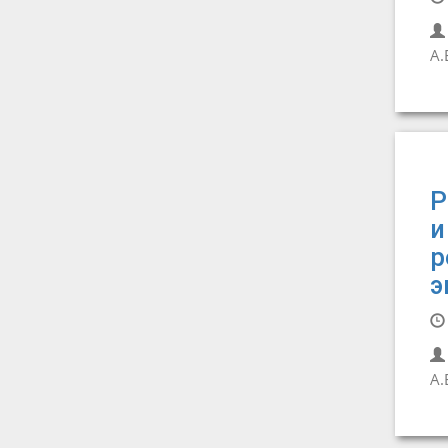
А.
Р
и
р
э
А.