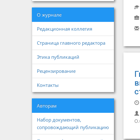
О журнале
Редакционная коллегия
Страница главного редактора
Этика публикаций
Рецензирование
Г
в
Контакты
с
Авторам
Набор документов,
О.
сопровождающий публикацию