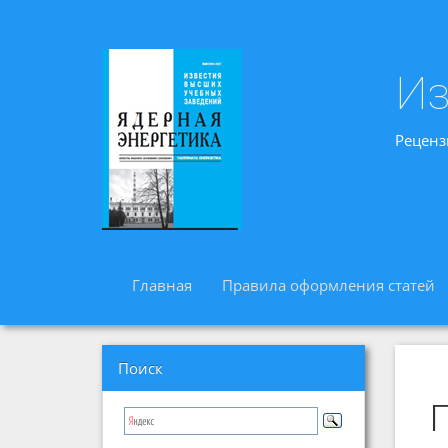
Из
Реценз
Главная
Правила оформления статей
Поиск