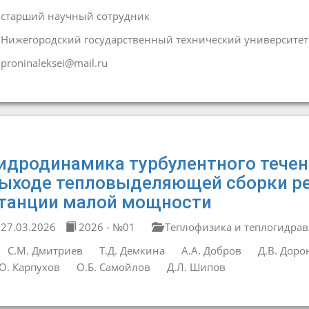
старший научный сотрудник
Нижегородский государственный технический университет и
proninaleksei@mail.ru
идродинамика турбулентного течен
ыходе тепловыделяющей сборки р
танции малой мощности
27.03.2026
2026 - №01
Теплофизика и теплогидрав
С.М. Дмитриев
Т.Д. Демкина
А.А. Добров
Д.В. Доро
О. Карпухов
О.Б. Самойлов
Д.Л. Шипов