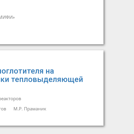
«МИФИ»
оглотителя на
тики тепловыделяющей
реакторов
тов
М.Р. Праманик