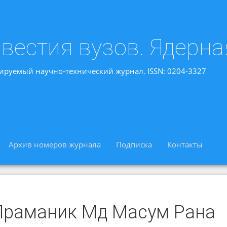
вестия вузов. Ядерна
ируемый научно-технический журнал. ISSN: 0204-3327
Архив номеров журнала
Подписка
Контакты
Праманик Мд Масум Рана