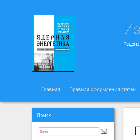
Из
Реценз
Главная
Правила оформления статей
Поиск