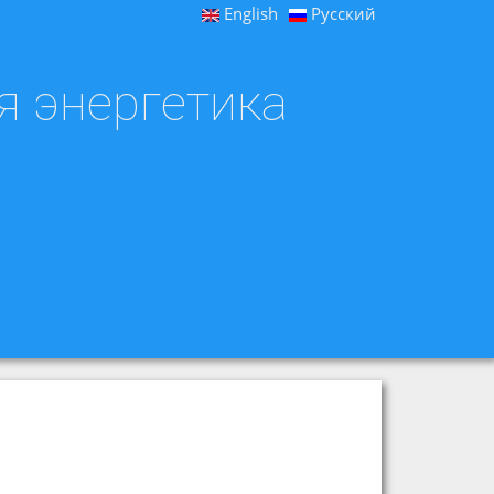
English
Русский
я энергетика