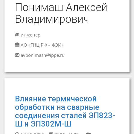
Понимаш Алексей
Владимирович
инженер
АО «ГНЦ РФ – ФЭИ»
avponimash@ippe.ru
Влияние термической
обработки на сварные
соединения сталей ЭП823-
Ш и ЭП302М-Ш