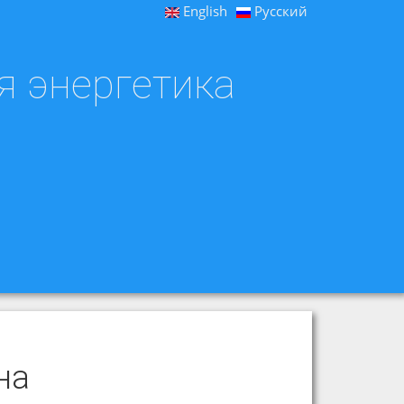
English
Русский
я энергетика
на