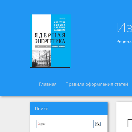
Из
Реценз
Главная
Правила оформления статей
Поиск