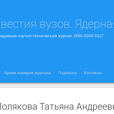
вестия вузов. Ядерна
ируемый научно-технический журнал. ISSN: 0204-3327
Архив номеров журнала
Подписка
Контакты
Полякова Татьяна Андреев