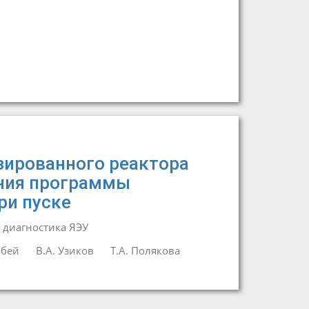
зированного реактора
ния программы
ри пуске
 диагностика ЯЭУ
обей
В.А. Узиков
Т.А. Полякова