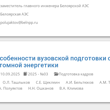
заместитель главного инженера Белоярской АЭС
Белоярская АЭС
polujaktov@belnpp.ru
собенности вузовской подготовки 
томной энергетики
10.09.2025
2025 - №03
Подготовка кадров
О.Л. Ташлыков
С.Е. Щеклеин
А.И. Бельтюков
А.М. 
А. Полуяктов
Н.Н. Ошканов
В.А. Климова