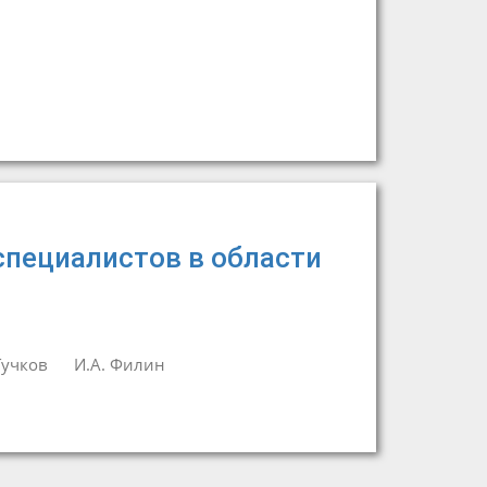
специалистов в области
Тучков
И.А. Филин