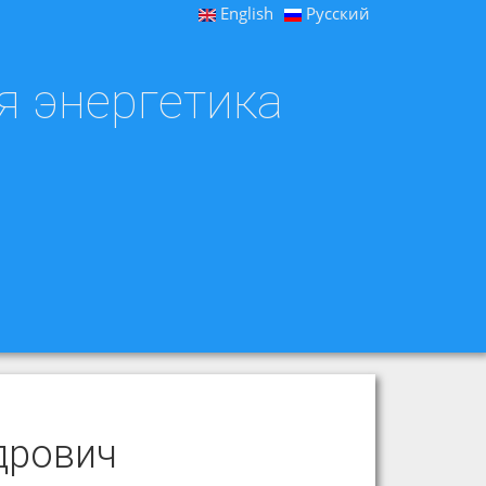
English
Русский
я энергетика
дрович