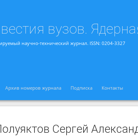
вестия вузов. Ядерна
ируемый научно-технический журнал. ISSN: 0204-3327
Архив номеров журнала
Подписка
Контакты
Полуяктов Сергей Алексан