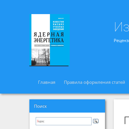
Из
Реценз
Главная
Правила оформления статей
Поиск