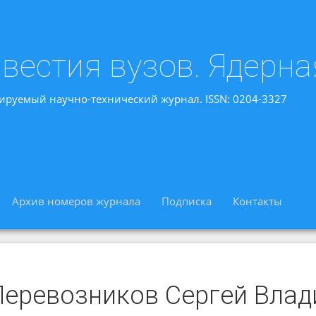
вестия вузов. Ядерна
ируемый научно-технический журнал. ISSN: 0204-3327
Архив номеров журнала
Подписка
Контакты
Перевозников Сергей Вла