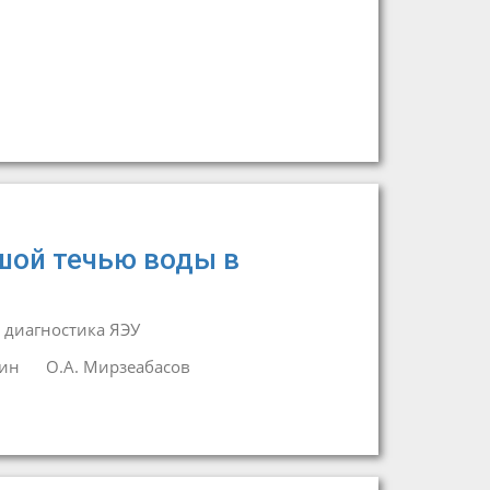
шой течью воды в
 диагностика ЯЭУ
зин
О.А. Мирзеабасов