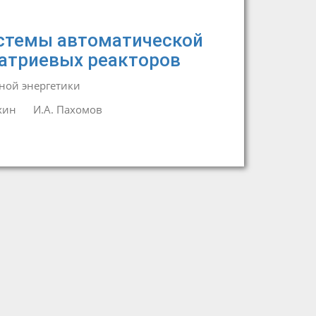
истемы автоматической
атриевых реакторов
ной энергетики
хин
И.А. Пахомов