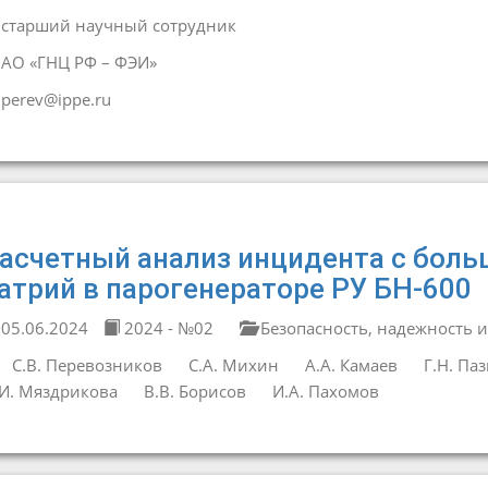
старший научный сотрудник
АО «ГНЦ РФ – ФЭИ»
perev@ippe.ru
асчетный анализ инцидента с боль
атрий в парогенераторе РУ БН-600
05.06.2024
2024 - №02
Безопасность, надежность и
С.В. Перевозников
С.А. Михин
А.А. Камаев
Г.Н. Па
И. Мяздрикова
В.В. Борисов
И.А. Пахомов