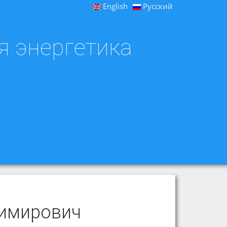
English
Русский
я энергетика
димирович