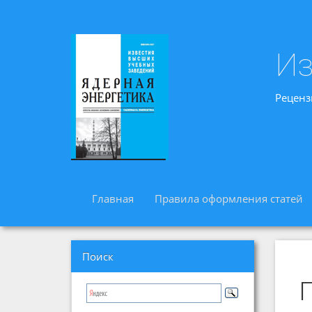
Из
Реценз
Главная
Правила оформления статей
Поиск