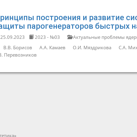
ринципы построения и развитие с
ащиты парогенераторов быстрых н
25.09.2023
2023 - №03
Актуальные проблемы ядер
В.В. Борисов
А.А. Камаев
О.И. Мяздрикова
С.А. Ми
В. Перевозников
гетика»