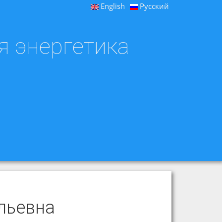
English
Русский
я энергетика
льевна