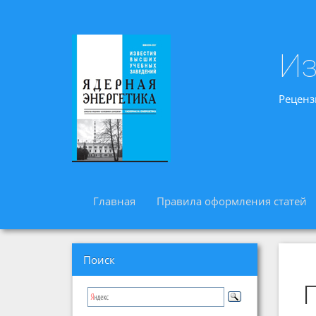
Из
Реценз
Главная
Правила оформления статей
Поиск