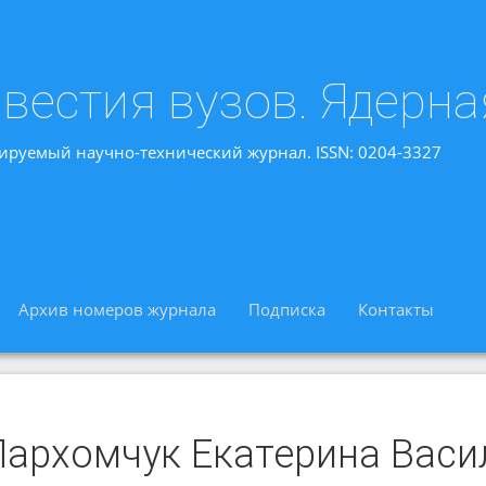
вестия вузов. Ядерна
ируемый научно-технический журнал. ISSN: 0204-3327
Архив номеров журнала
Подписка
Контакты
Пархомчук Екатерина Васи