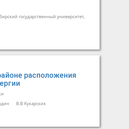
бирский государственный университет,
 районе расположения
ергии
ки
идин
В.В Кукарских