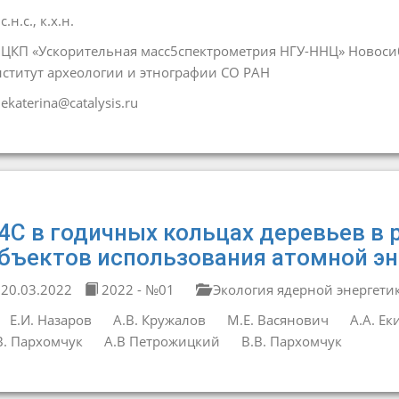
с.н.с., к.х.н.
ЦКП «Ускорительная масс5спектрометрия НГУ-ННЦ» Новоси
ститут археологии и этнографии СО РАН
ekaterina@catalysis.ru
4С в годичных кольцах деревьев в
бъектов использования атомной эн
20.03.2022
2022 - №01
Экология ядерной энергети
Е.И. Назаров
А.В. Кружалов
М.Е. Васянович
А.А. Ек
В. Пархомчук
А.В Петрожицкий
В.В. Пархомчук