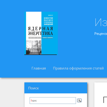
Из
Реценз
Главная
Правила оформления статей
Поиск