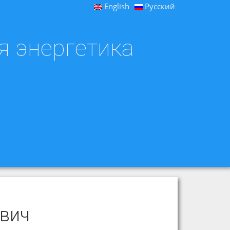
English
Русский
я энергетика
вич