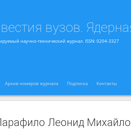
вестия вузов. Ядерна
ируемый научно-технический журнал. ISSN: 0204-3327
Архив номеров журнала
Подписка
Контакты
Парафило Леонид Михайло